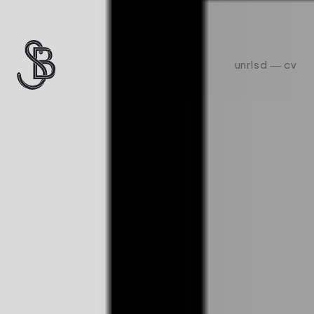
unrlsd
cv